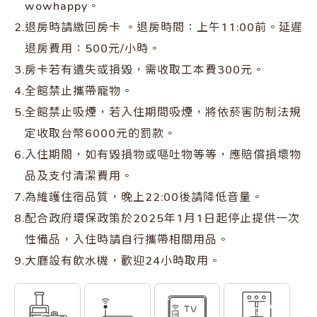
wowhappy。
Rooms
News
2.
退房時請繳回房卡 。退房時間：上午11:00前。延遲
退房費用：500元/小時。
3.
房卡若有遺失或損毀，需收取工本費300元。
｜須知｜
｜位置｜
4.
全館禁止攜帶寵物。
Notice
Location
5.
全館禁止吸煙，若入住期間吸煙，將依菸害防制法規
定收取台幣6000元的罰款。
｜景點｜
｜首頁｜
6.
入住期間，如有毀損物或嘔吐物等等，應賠償損壞物
品及支付清潔費用。
Scenery
Home
7.
為維護住宿品質，晚上22:00後請降低音量。
8.
配合政府環保政策於2025年1月1日起停止提供一次
｜台北分館｜
｜大安分館｜
性備品，入住時請自行攜帶相關用品。
wowhappy-taipei
wowhappy-daan
9.
大廳設有飲水機，歡迎24小時取用。