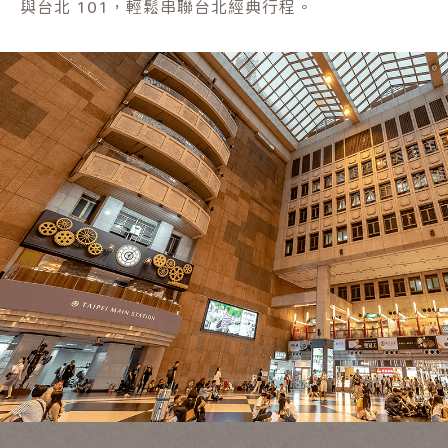
與台北 101，輕鬆串聯台北經典行程。
Rooms
News
｜須知｜
｜位置｜
Notice
Location
｜景點｜
｜首頁｜
Scenery
Home
｜台北分館｜
｜大安分館｜
wowhappy-taipei
wowhappy-daan