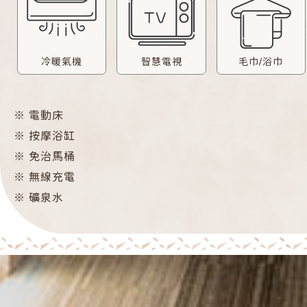
冷暖氣機
智慧電視
毛巾/浴巾
※
電動床
※
按摩浴缸
※
免治馬桶
※
無線充電
※
礦泉水