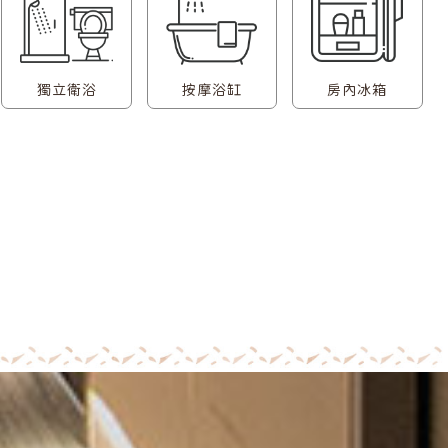
獨立衛浴
按摩浴缸
房內冰箱