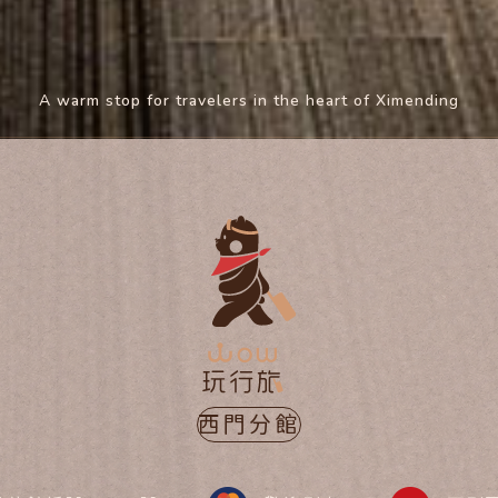
A warm stop for travelers in the heart of Ximending
西門分館