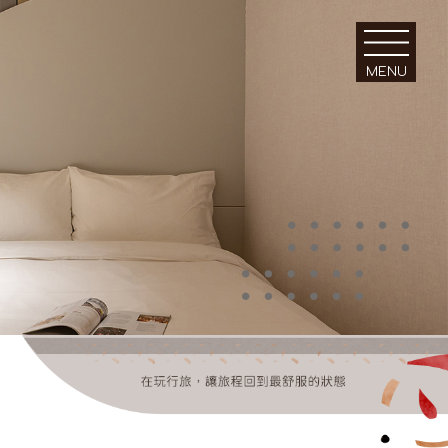
MENU
｜關於｜
｜環境｜
About Us
Facilities