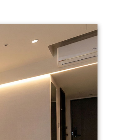
｜客房｜
｜新訊｜
Rooms
News
｜須知｜
｜位置｜
Notice
Location
｜景點｜
｜首頁｜
Scenery
Home
｜台北分館｜
｜大安分館｜
wowhappy-taipei
wowhappy-daan