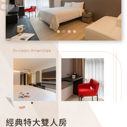
Rooms
News
｜須知｜
｜位置｜
Notice
Location
｜景點｜
｜首頁｜
Scenery
Home
｜台北分館｜
｜大安分館｜
wowhappy-taipei
wowhappy-daan
經典特大雙人房