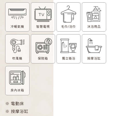
冷暖氣機
智慧電視
毛巾/浴巾
沐浴用品
吹風機
保險箱
獨立衛浴
按摩浴缸
房內冰箱
※
電動床
※
按摩浴缸